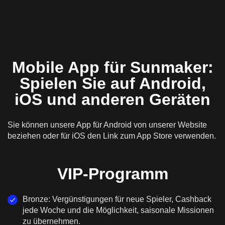
Mobile App für Sunmaker:
Spielen Sie auf Android,
iOS und anderen Geräten
Sie können unsere App für Android von unserer Website
beziehen oder für iOS den Link zum App Store verwenden.
VIP-Programm
Bronze: Vergünstigungen für neue Spieler, Cashback
jede Woche und die Möglichkeit, saisonale Missionen
zu übernehmen.