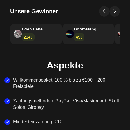
VIP-Programm
Unsere Gewinner
Sicherheit: Sichere Zahlungen und Spielerschutz
Verantwortungsvolles Spielen
Eden Lake
Boomslang
R
214€
49€
Aspekte
Willkommenspaket: 100 % bis zu €100 + 200
Freispiele
Zahlungsmethoden: PayPal, Visa/Mastercard, Skrill,
Sofort, Giropay
Mindesteinzahlung: €10