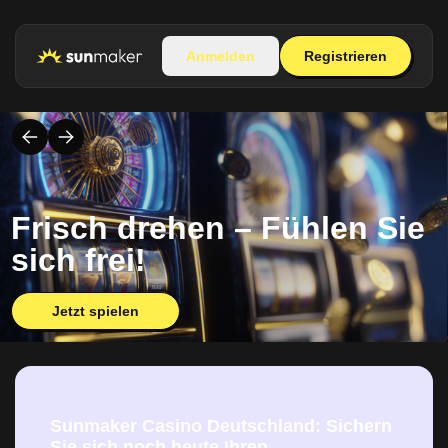
Anmelden
Registrieren
Frisch drehen – Fühlen Sie
sich frei!
Jetzt spielen
Sunmaker Casino Deutschland: Sichern
Sie sich noch heute Ihren