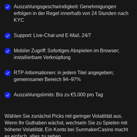
Auszahlungsgeschwindigkeit: Genehmigungen
erfolgen in der Regel innerhalb von 24 Stunden nach
KYC
Support: Live-Chat und E-Mail, 24/7
Mobiler Zugriff: Sofortiges Abspielen im Browser;
installierbare Verknüpfung
RTP-Informationen: in jedem Titel angegeben;
gemeinsamer Bereich 94–97%
Auszahlungslimits: Bis zu €5.000 pro Tag
Wählen Sie zunächst Picks mit geringer Volatilität aus.
Wenn Ihr Guthaben wächst, wechseln Sie zu Spielen mit
höherer Volatilität. Ein Konto bei SunmakerCasino macht
es einfach, alles zu sehen.