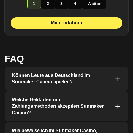
1
2
3
4
Weiter
Mehr erfahren
FAQ
Können Leute aus Deutschland im
Sunmaker Casino spielen?
Welche Geldarten und
Zahlungsmethoden akzeptiert Sunmaker
Casino?
Wie beweise ich im Sunmaker Casino,