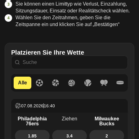
Sie können einen Limittyp wie Verlust, Einzahlung,
Sitzungsdauer, Einsatz oder Realitätscheck wählen.
Wählen Sie den Zeitrahmen, geben Sie die
Zeitspanne ein und klicken Sie auf „Bestätigen“
Platzieren Sie Ihre Wette
Alle
07.08.2026
16:40
Philadelphia
Ziehen
Milwaukee
76ers
Bucks
1.85
3.4
2