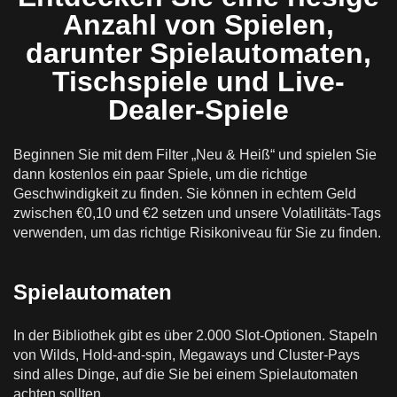
Anzahl von Spielen,
darunter Spielautomaten,
Tischspiele und Live-
Dealer-Spiele
Beginnen Sie mit dem Filter „Neu & Heiß“ und spielen Sie
dann kostenlos ein paar Spiele, um die richtige
Geschwindigkeit zu finden. Sie können in echtem Geld
zwischen €0,10 und €2 setzen und unsere Volatilitäts-Tags
verwenden, um das richtige Risikoniveau für Sie zu finden.
Spielautomaten
In der Bibliothek gibt es über 2.000 Slot-Optionen. Stapeln
von Wilds, Hold‑and‑spin, Megaways und Cluster-Pays
sind alles Dinge, auf die Sie bei einem Spielautomaten
achten sollten.