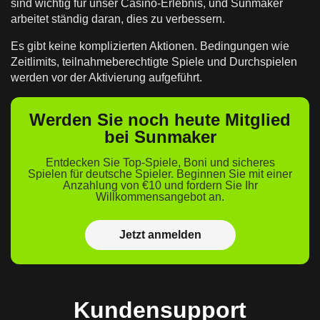
sind wichtig für unser Casino-Erlebnis, und Sunmaker
arbeitet ständig daran, dies zu verbessern.
Es gibt keine komplizierten Aktionen. Bedingungen wie
Zeitlimits, teilnahmeberechtigte Spiele und Durchspielen
werden vor der Aktivierung aufgeführt.
Werden Sie noch heute Mitglied
bei Sunmaker
Entdecken Sie Top-Spiele, Boni und sicheres
Spielen für deutsche Spieler. Beginnen Sie mit einer
Anzahlung von €10 und fordern Sie Ihr
Willkommensangebot an.
Jetzt anmelden
Kundensupport