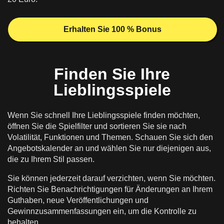
Erhalten Sie 100 % Bonus
Finden Sie Ihre
Lieblingsspiele
Wenn Sie schnell Ihre Lieblingsspiele finden möchten,
öffnen Sie die Spielfilter und sortieren Sie sie nach
Volatilität, Funktionen und Themen. Schauen Sie sich den
Angebotskalender an und wählen Sie nur diejenigen aus,
die zu Ihrem Stil passen.
Sie können jederzeit darauf verzichten, wenn Sie möchten.
Richten Sie Benachrichtigungen für Änderungen an Ihrem
Guthaben, neue Veröffentlichungen und
Gewinnzusammenfassungen ein, um die Kontrolle zu
behalten.