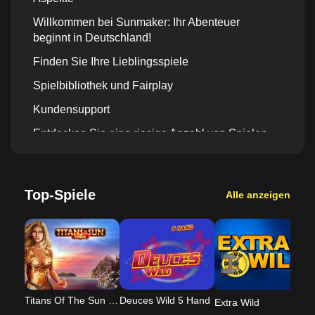
Willkommen bei Sunmaker: Ihr Abenteuer
beginnt in Deutschland!
Finden Sie Ihre Lieblingsspiele
Spielbibliothek und Fairplay
Kundensupport
Entdecken Sie eine riesige Anzahl von Spielen,
darunter Spielautomaten, Tischspiele und Live-
Dealer-Spiele
Spielautomaten
Top-Spiele
Alle anzeigen
Tischspiele
Live-Dealer-Spiele
Boni und Aktionen
Mobile App für Sunmaker: Spielen Sie auf
Android, iOS und anderen Geräten
Titans Of The Sun Theia
Deuces Wild 5 Hand
L
Extra Wild