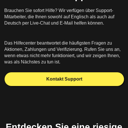
Brauchen Sie sofort Hilfe? Wir verfügen über Support-
Mitarbeiter, die Ihnen sowohl auf Englisch als auch auf
Deutsch per Live-Chat und E-Mail helfen können.
Das Hilfecenter beantwortet die häufigsten Fragen zu
Aktionen, Zahlungen und Verifizierung. Rufen Sie uns an,
wenn etwas nicht mehr funktioniert, und wir zeigen Ihnen,
was als Nächstes zu tun ist.
Kontakt Support
Entdecken Sie eine riesige